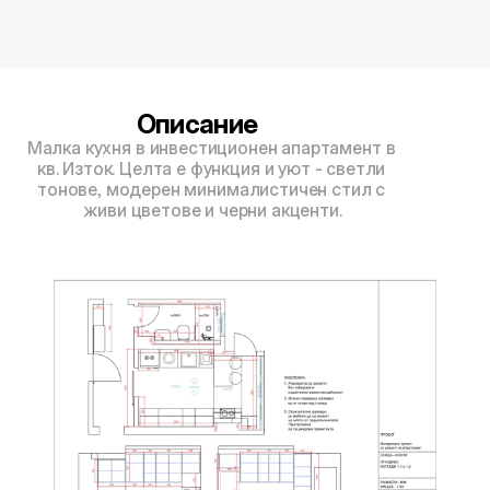
1
0
2
0
2
1
С
т
а
н
д
а
р
т
м
2
г
о
д
и
н
а
п
а
к
е
т
Описание
Малка кухня в инвестиционен апартамент в 
кв. Изток. Целта е функция и уют - светли 
тонове, модерен минималистичен стил с 
живи цветове и черни акценти.