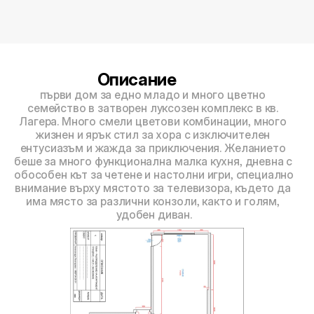
6
5
П
р
е
м
и
у
м
2
0
2
3
м
2
г
о
д
и
н
а
п
а
к
е
т
Описание
първи дом за едно младо и много цветно 
семейство в затворен луксозен комплекс в кв. 
Лагера. Много смели цветови комбинации, много 
жизнен и ярък стил за хора с изключителен 
ентусиазъм и жажда за приключения. Желанието 
беше за много функционална малка кухня, дневна с 
обособен кът за четене и настолни игри, специално 
внимание върху мястото за телевизора, където да 
има място за различни конзоли, както и голям, 
удобен диван.