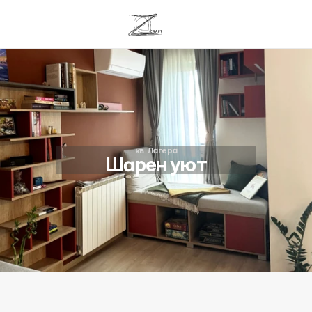
кв  Лагера
Шарен уют